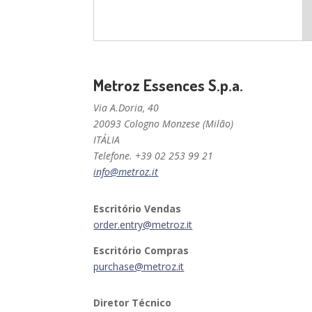
Metroz Essences S.p.a.
Via A.Doria, 40
20093 Cologno Monzese (Milão)
ITÁLIA
Telefone. +39 02 253 99 21
info@metroz.it
Escritório Vendas
order.entry@metroz.it
Escritório Compras
purchase@metroz.it
Diretor Técnico