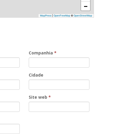
−
MapPress
|
OpenFreeMap
©
OpenStreetMap
Companhia
*
Cidade
Site web
*