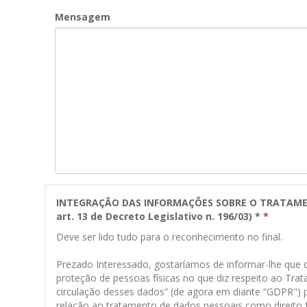
Mensagem
INTEGRAÇÃO DAS INFORMAÇÕES SOBRE O TRATAMEN
art. 13 de Decreto Legislativo n. 196/03) *
*
Deve ser lido tudo para o reconhecimento no final.
Prezado Interessado, gostaríamos de informar-lhe que 
proteção de pessoas físicas no que diz respeito ao Tr
circulação desses dados” (de agora em diante “GDPR") 
relação ao tratamento de dados pessoais como direito