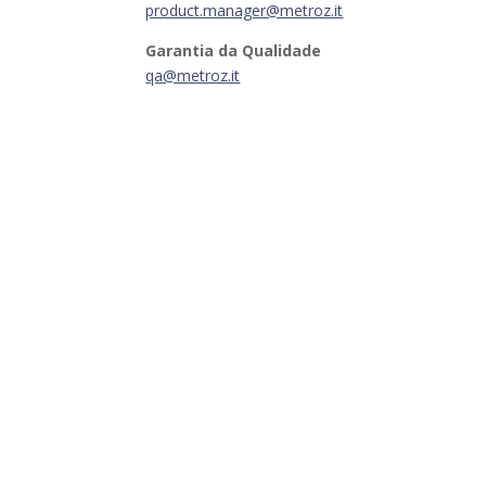
product.manager@metroz.it
Garantia da Qualidade
qa@metroz.it